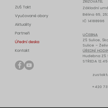
ZŘIZOVATEL
ZUŠ Takt
Základní uměl
Bělina 65, 2
Vyučované obory
IČ 14188996
Aktuality
Partneři
UČEBNA
ZŠ Sulice, Šk
Úřední deska
Sulice – Želi
Kontakt
ÚŘEDNÍ HODIN
Hudebna ZŠ S
STŘEDA 12.45 
zustakt
+420 731