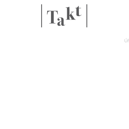
é obory
Aktuality
Partneři
Ú
ÚŘEDNÍ DESK