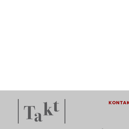
ŽÁDOST O INDIVID
PŘEDMĚTU HUDE
GDPR
ZÁSADY OCHRANY OS
KONTA