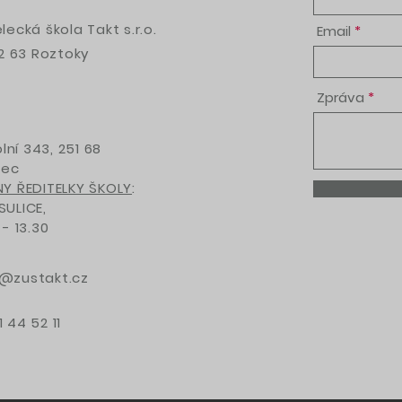
ecká škola Takt s.r.o.
Email
52 63 Roztoky
Zpráva
olní 343, 251 68
vec
Y ŘEDITELKY ŠKOLY
:
ULICE,
- 13.30
@zustakt.cz
 44 52 11