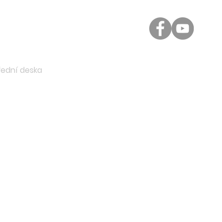
řední deska
Kontakt
A