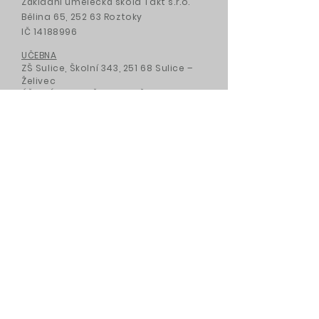
Základní umělecká škola Takt s.r.o.
Bělina 65, 252 63 Roztoky
IČ
14188996
UČEBNA
ZŠ Sulice, Školní 343, 251 68 Sulice –
Želivec
ÚŘEDNÍ HODINY ŘEDITELKY ŠKOLY
:
Hudebna ZŠ SULICE,
STŘEDA
12.45 - 13.30
zustakt@zustakt.cz
+420 731 44 52 11
NAPIŠTE NÁM
Jméno