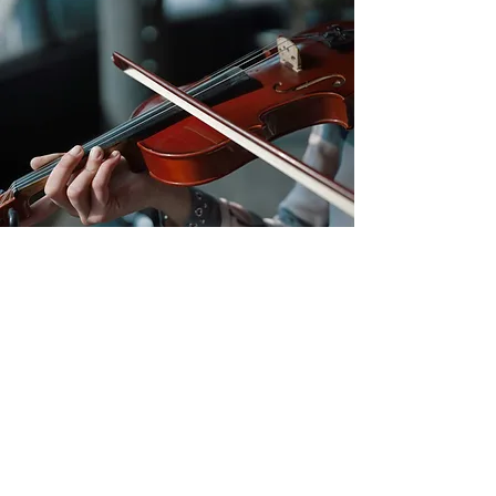
Účelem otevření školy se zaměřením
na výuku hudby, tance a výtvarného
umění byla snaha nabídnout vzdělání
na nejvyšší úrovni nejen těm, kteří
usilují o profesionální kariéru, ale i
těm, které jednoduše těší věnovat se
hudbě a umění pod špičkovým
vedením. Škola propojuje své