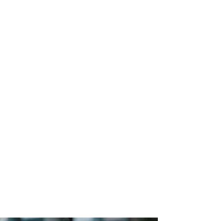
nadstandartní vzdělávací přístup.
Vnímáme celkový rozvoj osobnosti
dětí. Rozvíjíme v nich touhu
prezentovat své schopnosti a
dovednosti. Klademe důraz na
podporu sebehodnocení,
komplexního myšlení, přirozené touhy
po vědění a úspěchu ve společnosti.
V budoucnu plánujeme otevřít v
rámci Hudebního oboru všechny
hudební nástroje a sborový zpěv, v
dalších školních letech budeme také
otevírat Taneční, Výtvarný a
Literárně-dramatický obor.
Děkujeme obci Sulice, Obecnímu
úřadu a Zastupitelstvu obce Sulice za
poskytnutí prostor pro výuku a
podporu uměleckého školství.