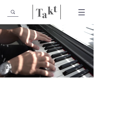
Základní
umělecká škola
TAKT
Základní umělecká škola TAKT je
moderní základní uměleckou školou,
která úspěšně propojuje to nejlepší z
českého a evropského uměleckého
vzdělávání.
V umělecké škole Takt nabízíme