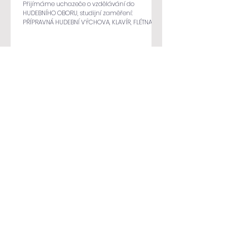
Přijímáme uchazeče o vzdělávání do
HUDEBNÍHO OBORU, studijní zaměření:
PŘÍPRAVNÁ HUDEBNÍ VÝCHOVA, KLAVÍR, FLÉTNA,
SAXOFON, KYTARA, UKULELE, HOUSLE, BICÍ, ZPĚV A
SBOR
DODATEČNÉ PŘIJÍMACÍ ZKOUŠKY
ZUŠ TAKT PRO ŠKOLNÍ ROK
2025/2026
Termín pro dodatečné přijímací zkoušky: středa