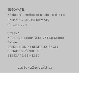
ZŘIZOVATEL
Základní umělecká škola Takt s.r.o.
Bělina 65, 252 63 Roztoky
IČ
14188996
UČEBNA
ZŠ Sulice, Školní 343, 251 68 Sulice –
Želivec
ÚŘEDNÍ HODINY ŘEDITELKY ŠKOLY
:
Hudebna ZŠ SULICE,
STŘEDA
12.45 - 13.30
zustakt@zustakt.cz
+420 731 44 52 11
NAPIŠTE NÁM