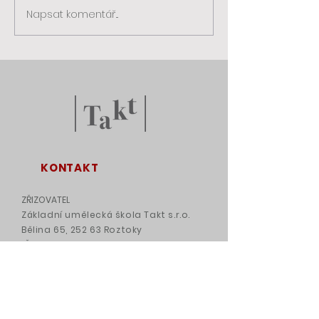
Napsat komentář...
KONTAKT
ZŘIZOVATEL
Základní umělecká škola Takt s.r.o.
Bělina 65, 252 63 Roztoky
IČ
14188996
UČEBNA
ZŠ Sulice, Školní 343, 251 68 Sulice –
Želivec
ÚŘEDNÍ HODINY ŘEDITELKY ŠKOLY
: