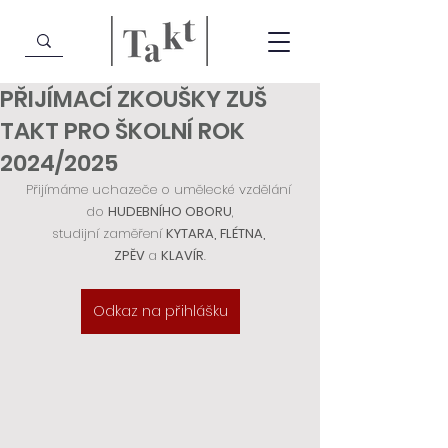
PŘIJÍMACÍ ZKOUŠKY ZUŠ
TAKT PRO ŠKOLNÍ ROK
2024/2025
Přijímáme uchazeče o umělecké vzdělání 
do 
HUDEBNÍHO OBORU
,
studijní zaměření 
KYTARA, FLÉTNA, 
ZPĚV 
a 
KLAVÍR
.
Odkaz na přihlášku