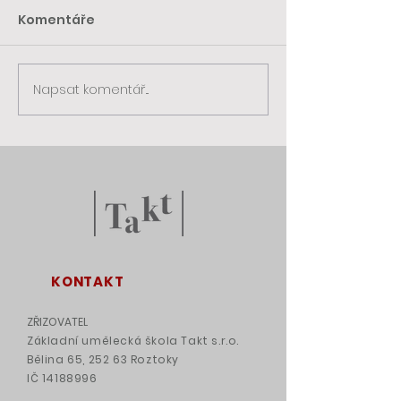
Komentáře
Napsat komentář...
KONTAKT
ZŘIZOVATEL
Základní umělecká škola Takt s.r.o.
Bělina 65, 252 63 Roztoky
IČ
14188996