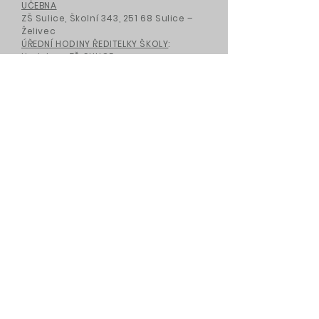
UČEBNA
ZŠ Sulice, Školní 343, 251 68 Sulice –
Želivec
ÚŘEDNÍ HODINY ŘEDITELKY ŠKOLY
:
Hudebna ZŠ SULICE,
STŘEDA
12.45 - 13.30
zustakt@zustakt.cz
+420 731 44 52 11
NAPIŠTE NÁM
Jméno
Email