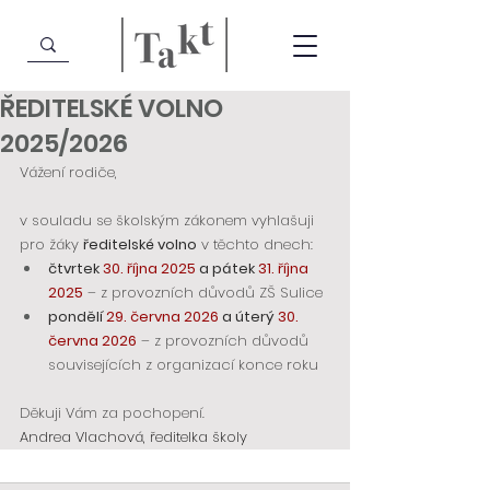
ŘEDITELSKÉ VOLNO
2025/2026
Vážení rodiče,
v souladu se školským zákonem vyhlašuji 
pro žáky 
ředitelské volno
 v těchto dnech:
čtvrtek 
30. října 2025
 a pátek 
31. října 
2025
 – z provozních důvodů ZŠ Sulice
pondělí 
29. června 2026
 a úterý 
30. 
června 2026
 – z provozních důvodů 
souvisejících z organizací konce roku
Děkuji Vám za pochopení.
Andrea Vlachová, ředitelka školy